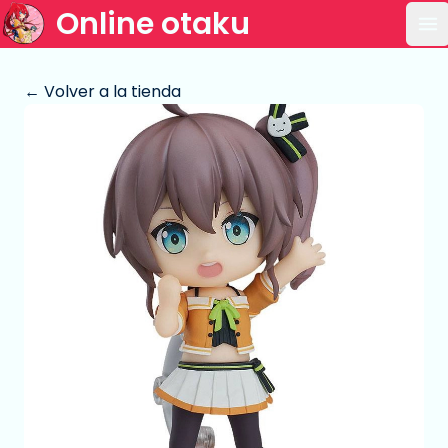
Online otaku
Ab
← Volver a la tienda