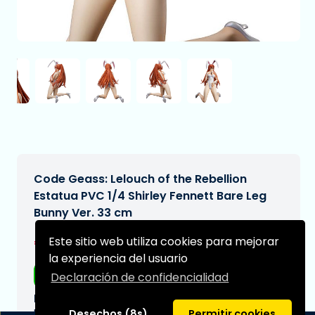
Code Geass: Lelouch of the Rebellion
Estatua PVC 1/4 Shirley Fennett Bare Leg
Bunny Ver. 33 cm
€349,99
Este sitio web utiliza cookies para mejorar
[Sujeto a cambios]
la experiencia del usuario
Envío gratis
Declaración de confidencialidad
Fecha de entrega prevista:
N/A
Desechos (8s)
Permitir cookies