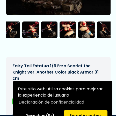
Fairy Tail Estatua 1/6 Erza Scarlet the
Knight Ver. Another Color Black Armor 31
cm
€275,95
Este sitio web utiliza cookies para mejorar
[Sujeto a cambios]
la experiencia del usuario
Envío gratis
Declaración de confidencialidad
Fecha de entrega prevista:
N/A
Desechos (8s)
Permitir cookies