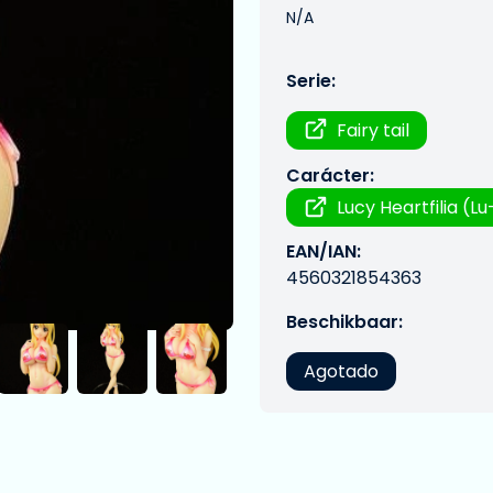
N/A
Serie:
Fairy tail
Carácter:
Lucy Heartfilia (Lu
EAN/IAN:
4560321854363
Beschikbaar:
Agotado