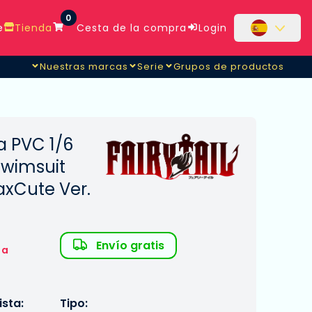
0
e
Tienda
Cesta de la compra
Login
Nuestras marcas
Serie
Grupos de productos
ua PVC 1/6
Swimsuit
axCute Ver.
Envío gratis
 a
sta:
Tipo: