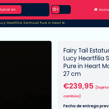
rch
Use setting
18+
Buscar en
Hom
Estatua PVC 1/6 Lucy Heartfilia Swimsuit Pure in Heart MaxCute Ver.
ucy Heartfilia Swimsuit Pure in Heart MaxCute Ver.
Fairy Tail Estat
Lucy Heartfilia 
Pure in Heart M
27 cm
€239,95
[Sujeto
cambios]
Fecha de entrega previ