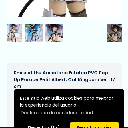
Smile of the Arsnotoria Estatua PVC Pop
Up Parade Petit Albert: Cat Kingdom Ver. 17
cm
€48,99
Este sitio web utiliza cookies para mejorar
[Sujeto a cambios]
la experiencia del usuario
Fecha de entrega prevista:
N/A
Declaración de confidencialidad
Tipo:
Desechos (8s)
Permitir cookies