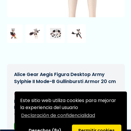
Alice Gear Aegis Figura Desktop Army
Sylphie II Mode-B Gullinbursti Armor 20 cm
€79,95
[Sujeto a cambios]
Este sitio web utiliza cookies para mejorar
Fecha de entrega prevista:
la experiencia del usuario
N/A
Declaración de confidencialidad
Tipo:
Figuras de anime
Desechos (8s)
Permitir cookies