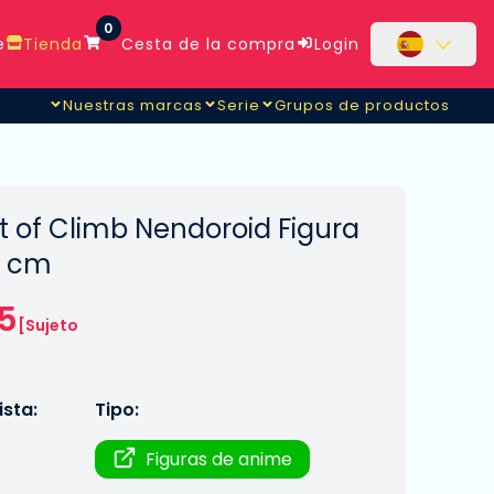
0
e
Tienda
Cesta de la compra
Login
Nuestras marcas
Serie
Grupos de productos
of Climb Nendoroid Figura
0 cm
5
[Sujeto
sta:
Tipo:
Figuras de anime