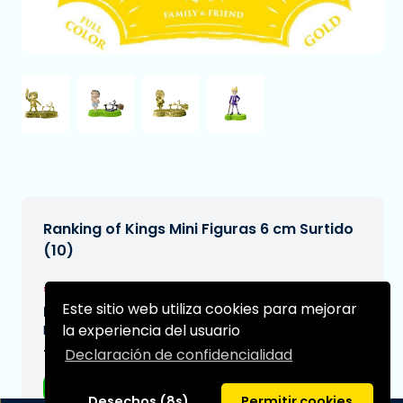
Ranking of Kings Mini Figuras 6 cm Surtido
(10)
€74,95
[Sujeto a cambios]
Este sitio web utiliza cookies para mejorar
Fecha de entrega prevista:
la experiencia del usuario
N/A
Declaración de confidencialidad
Tipo:
Figuras de anime
Desechos (8s)
Permitir cookies