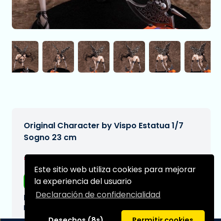
Original Character by Vispo Estatua 1/7
Sogno 23 cm
€329,99
[Sujeto a cambios]
Este sitio web utiliza cookies para mejorar
la experiencia del usuario
Envío gratis
Declaración de confidencialidad
Fecha de entrega prevista:
N/A
Desechos (8s)
Permitir cookies