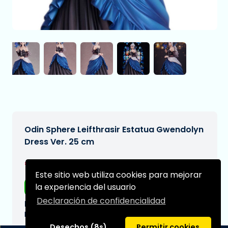
Odin Sphere Leifthrasir Estatua Gwendolyn
Dress Ver. 25 cm
€189,99
[Sujeto a cambios]
Este sitio web utiliza cookies para mejorar
la experiencia del usuario
Envío gratis
Declaración de confidencialidad
Fecha de entrega prevista:
N/A
Desechos (8s)
Permitir cookies