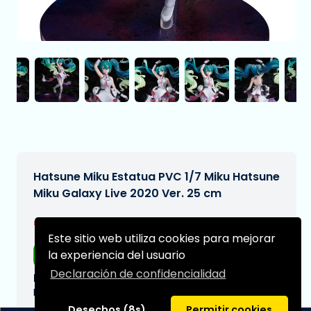
Hatsune Miku Estatua PVC 1/7 Miku Hatsune
Miku Galaxy Live 2020 Ver. 25 cm
€349,99
[Sujeto a cambios]
Este sitio web utiliza cookies para mejorar
la experiencia del usuario
Envío gratis
Declaración de confidencialidad
Fecha de entrega prevista:
N/A
Desechos (8s)
Permitir cookies