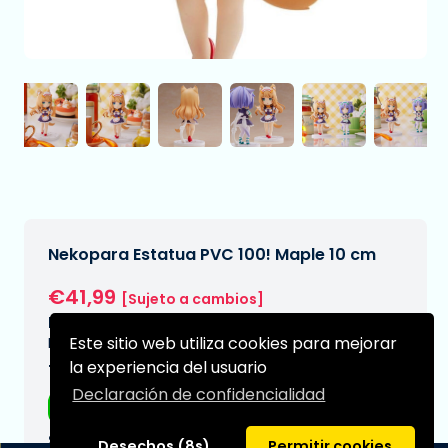
Nekopara Estatua PVC 100! Maple 10 cm
€41,99
[Sujeto a cambios]
Fecha de entrega prevista:
Este sitio web utiliza cookies para mejorar
N/A
la experiencia del usuario
Tipo:
Declaración de confidencialidad
Figuras de anime
Serie:
Desechos (8s)
Permitir cookies