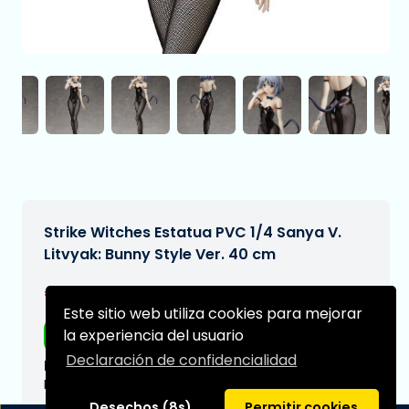
Strike Witches Estatua PVC 1/4 Sanya V.
Litvyak: Bunny Style Ver. 40 cm
€399,99
[Sujeto a cambios]
Este sitio web utiliza cookies para mejorar
la experiencia del usuario
Envío gratis
Declaración de confidencialidad
Fecha de entrega prevista:
N/A
Desechos (8s)
Permitir cookies