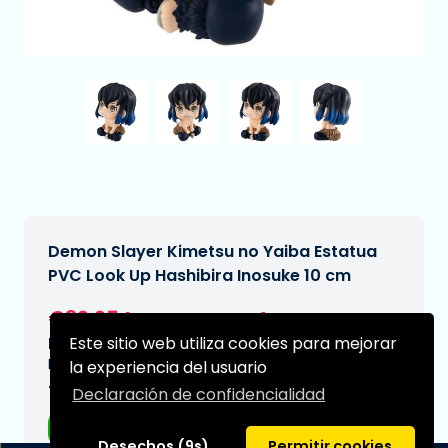
Demon Slayer Kimetsu no Yaiba Estatua
PVC Look Up Hashibira Inosuke 10 cm
€39,95
[Sujeto a cambios]
Este sitio web utiliza cookies para mejorar
Fecha de entrega prevista:
N/A
la experiencia del usuario
Tipo:
Declaración de confidencialidad
Figuras de anime
Desechos (9s)
Permitir cookies