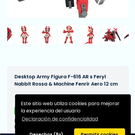
Desktop Army Figura F-616 AR s Feryl
Nabbit Rossa & Machine Fenrir Aero 12 cm
€104,95
[Sujeto a cambios]
Este sitio web utiliza cookies para mejorar
la experiencia del usuario
Envío gratis
Declaración de confidencialidad
Fecha de entrega prevista:
N/A
Desechos (8s)
Permitir cookies