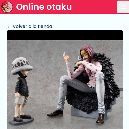
Online otaku
Ab
← Volver a la tienda