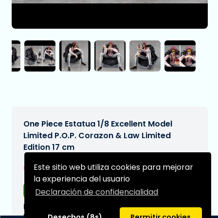
One Piece Estatua 1/8 Excellent Model
Limited P.O.P. Corazon & Law Limited
Edition 17 cm
€319,95
Este sitio web utiliza cookies para mejorar
[Sujeto a cambios]
la experiencia del usuario
Envío gratis
Declaración de confidencialidad
Fecha de entrega prevista:
N/A
Desechos (8s)
Permitir cookies