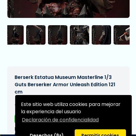
Berserk Estatua Museum Masterline 1/3
Guts Berserker Armor Unleash Edition 121
cm
€2.349,99
Este sitio web utiliza cookies para mejorar
[Sujeto a cambios]
la experiencia del usuario
Envío gratis
Declaración de confidencialidad
Fecha de entrega prevista:
N/A
Desechos (8s)
Permitir cookies