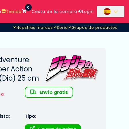
0
e
Tienda
Cesta de la compra
Login
Nuestras marcas
Serie
Grupos de productos
Adventure
per Action
(Dio) 25 cm
Envío gratis
 a
sta:
Tipo: