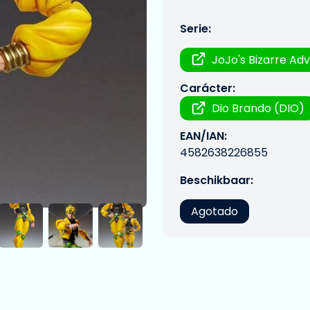
Serie:
JoJo's Bizarre Ad
Carácter:
Dio Brando (DIO)
EAN/IAN:
4582638226855
Beschikbaar:
Agotado