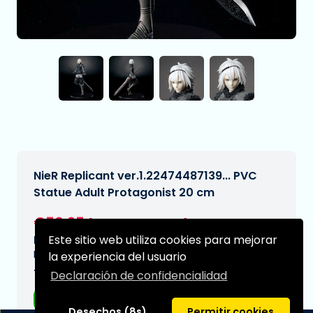
NieR Replicant ver.1.22474487139... PVC
Statue Adult Protagonist 20 cm
€50,95
[Sujeto a cambios]
Este sitio web utiliza cookies para mejorar
Fecha de entrega prevista:
N/A
la experiencia del usuario
Tipo:
Declaración de confidencialidad
Figuras de anime
Desechos (8s)
Permitir cookies