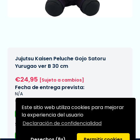
Jujutsu Kaisen Peluche Gojo Satoru
Yurugao ver B 30 cm
€24,95
[Sujeto a cambios]
Fecha de entrega prevista:
N/A
Tipo:
Este sitio web utiliza cookies para mejorar
Peluches
la experiencia del usuario
Declaración de confidencialidad
Serie:
Jujutsu Kaisen
Desechos (8s)
Permitir cookies