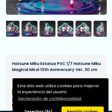
Hatsune Miku Estatua PVC 1/7 Hatsune Miku
Magical Mirai 10th Anniversary Ver. 30 cm
€371,99€464,99
[Sujeto a cambios]
Este sitio web utiliza cookies para mejorar
la experiencia del usuario
Envío gratis
Declaración de confidencialidad
Fecha de entrega prevista:
N/A
Desechos (8s)
Permitir cookies