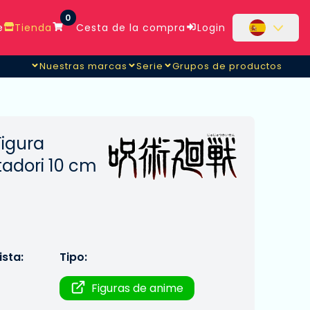
0
e
Tienda
Cesta de la compra
Login
Nuestras marcas
Serie
Grupos de productos
Figura
tadori 10 cm
sta:
Tipo:
Figuras de anime