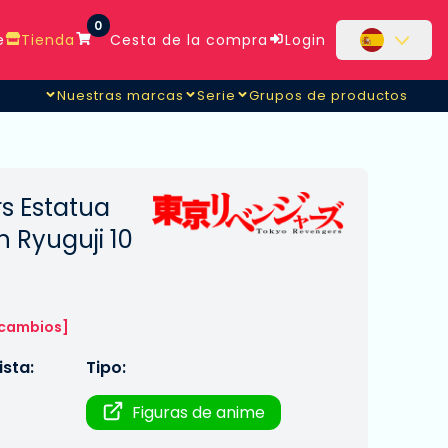
0
e
Tienda
Cesta de la compra
Login
Nuestras marcas
Serie
Grupos de productos
s Estatua
 Ryuguji 10
 cambios]
sta:
Tipo:
Figuras de anime