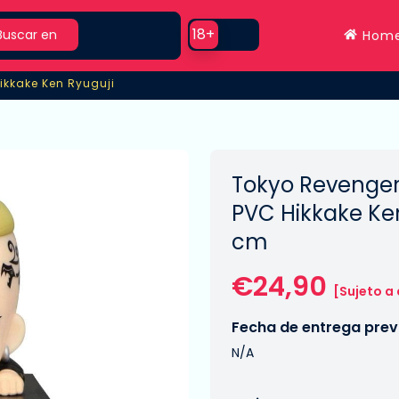
rch
Use setting
18+
Buscar en
Hom
ikkake Ken Ryuguji
ikkake Ken Ryuguji
Tokyo Revenger
PVC Hikkake Ken
cm
€24,90
[Sujeto a
Fecha de entrega previ
N/A