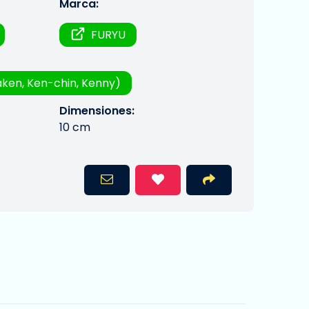
Marca:
FURYU
aken, Ken-chin, Kenny)
Dimensiones:
10 cm