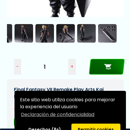
-
+
Final Fantasy VII Remake Play Arts Kai
Figura Cloud Strife Ver. 2 27 cm
Este sitio web utiliza cookies para mejorar
la experiencia del usuario
€169,95
Declaración de confidencialidad
Envío gratis
Desechos (8s)
Permitir cookies