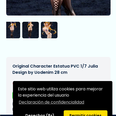
Original Character Estatua PVC 1/7 Julia
Design by Uodenim 28 cm
€379,00
[Sujeto a cambios]
Este sitio web utiliza cookies para mejorar
la experiencia del usuario
Envío gratis
Declaración de confidencialidad
Fecha de entrega prevista:
N/A
Desechos (8s)
Permitir cookies