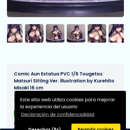
Comic Aun Estatua PVC 1/6 Tougetsu
Matsuri Sitting Ver. illustration by Kurehito
Misaki 16 cm
€269,00
Este sitio web utiliza cookies para mejorar
[Sujeto a cambios]
la experiencia del usuario
Envío gratis
Declaración de confidencialidad
Fecha de entrega prevista:
N/A
Desechos (8s)
Permitir cookies