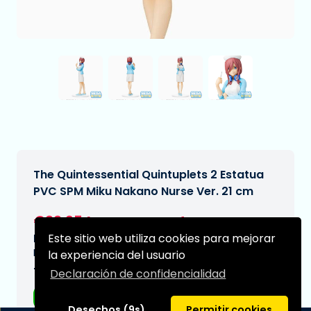
The Quintessential Quintuplets 2 Estatua
PVC SPM Miku Nakano Nurse Ver. 21 cm
€22,95
[Sujeto a cambios]
Este sitio web utiliza cookies para mejorar
Fecha de entrega prevista:
N/A
la experiencia del usuario
Tipo:
Declaración de confidencialidad
Figuras de anime
Desechos (9s)
Permitir cookies