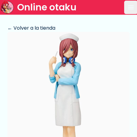
Online otaku
Ab
← Volver a la tienda