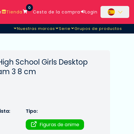
0
e
Tienda
Cesta de la compra
Login
Nuestras marcas
Serie
Grupos de productos
igh School Girls Desktop
eam 3 8 cm
sta:
Tipo:
Figuras de anime