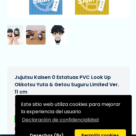
Jujutsu Kaisen 0 Estatuas PVC Look Up
Okkotsu Yuta & Getou Suguru Limited Ver.
11 cm
€104,95
Este sitio web utiliza cookies para mejorar
[Sujeto a cambios]
la experiencia del usuario
Envío gratis
Declaración de confidencialidad
Fecha de entrega prevista:
N/A
Desechos (8s)
Permitir cookies