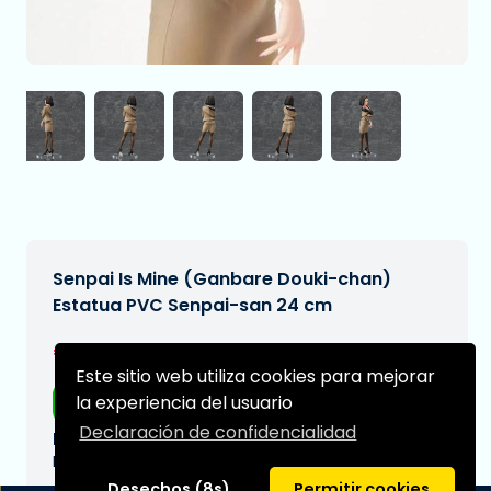
Senpai Is Mine (Ganbare Douki-chan)
Estatua PVC Senpai-san 24 cm
€209,00
[Sujeto a cambios]
Este sitio web utiliza cookies para mejorar
la experiencia del usuario
Envío gratis
Declaración de confidencialidad
Fecha de entrega prevista:
N/A
Desechos (8s)
Permitir cookies