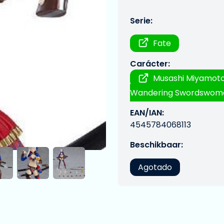
Serie:
Fate
Carácter:
Musashi Miyamoto
Wandering Swordswoma
EAN/IAN:
4545784068113
Beschikbaar:
Agotado