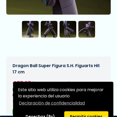
Dragon Ball Super Figura S.H. Figuarts Hit
17 cm
€73,95
[Sujeto a cambios]
Este sitio web utiliza cookies para mejorar
Fecha de entrega prevista:
N/A
la experiencia del usuario
Tipo:
Declaración de confidencialidad
Figuras de anime
Desechos (8s)
Permitir cookies