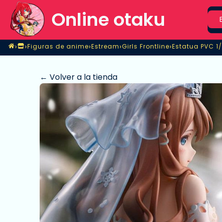
Sea
Online otaku
Home
›
›
›
›
›
Figuras de anime
Estream
Girls Frontline
Estatua PVC 1/
Tienda
Figuras de anime
Estream
Girls Frontline
Estatua PVC 1/
← Volver a la tienda