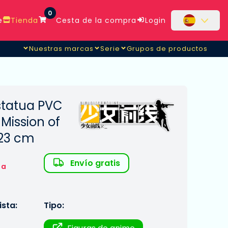
0
e
Tienda
Cesta de la compra
Login
Nuestras marcas
Serie
Grupos de productos
Estatua PVC
 Mission of
 23 cm
Envío gratis
 a
sta:
Tipo: