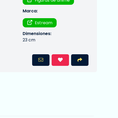
Figuras de anime
Marca:
Estream
Dimensiones:
23 cm