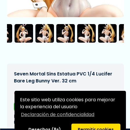
Seven Mortal Sins Estatua PVC 1/4 Lucifer
Bare Leg Bunny Ver. 32 cm
€297,95
[Sujeto a cambios]
Este sitio web utiliza cookies para mejorar
la experiencia del usuario
Envío gratis
Declaración de confidencialidad
Fecha de entrega prevista:
N/A
Desechos (8s)
Permitir cookies