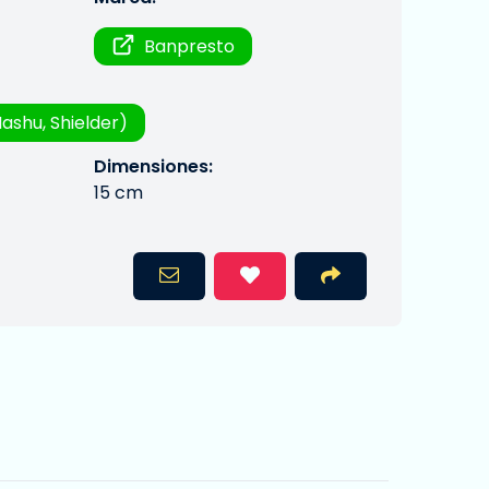
Banpresto
ashu, Shielder)
Dimensiones:
15 cm