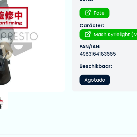
Fate
Carácter:
Mash Kyrielight (M
EAN/IAN:
4983164183665
Beschikbaar:
Agotado