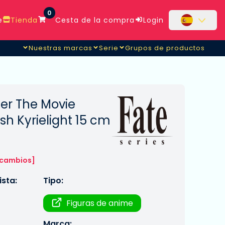
0
e
Tienda
Cesta de la compra
Login
Nuestras marcas
Serie
Grupos de productos
er The Movie
h Kyrielight 15 cm
 cambios]
sta:
Tipo:
Figuras de anime
Marca: