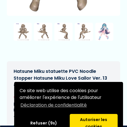
Hatsune Miku statuette PVC Noodle
Stopper Hatsune Miku Love Sailor Ver. 13
cm
Ce site web utilise des cookies pour
€23,95
améliorer l'expérience de l'utilisateur
[Sous réserve de modifications]
Date de livraison prévue:
Déclaration de confidentialité
N/A
Type:
Autoriser les
Refuser (9s)
cookies