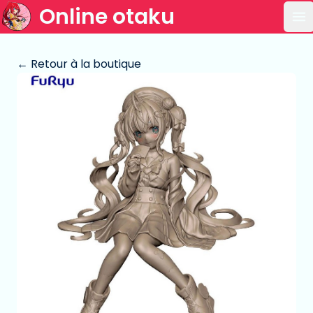
Online otaku
Ou
← Retour à la boutique