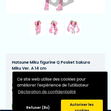
Hatsune Miku figurine Q Posket Sakura
Miku Ver. A 14 cm
€29,95
Ce site web utilise des cookies pour
[Sous réserve de modifications]
améliorer l'expérience de l'utilisateur
Date de livraison prévue:
N/A
Déclaration de confidentialité
Type:
Autoriser les
Figurines d'anime
Refuser (8s)
cookies