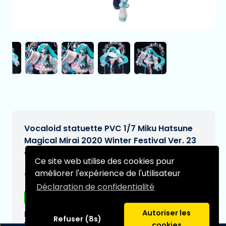
Vocaloid statuette PVC 1/7 Miku Hatsune
Magical Mirai 2020 Winter Festival Ver. 23
cm
Ce site web utilise des cookies pour
€308,95
améliorer l'expérience de l'utilisateur
[Sous réserve de modifications]
Déclaration de confidentialité
Livraison gratuite
Autoriser les
Date de livraison prévue:
Refuser (8s)
N/A
cookies