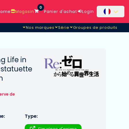
0
ome
Magasin
Panier d'achat
Login
Nos marques
Série
Groupes de produits
g Life in
statuette
m
erve de
ue:
Type: