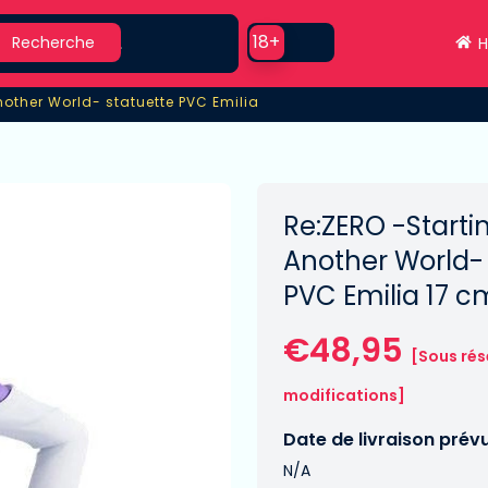
earch
Use setting
18+
Recherche
H
Another World- statuette PVC Emilia
Another World- statuette PVC Emilia
Re:ZERO -Startin
Another World- 
PVC Emilia 17 c
€48,95
[Sous rés
modifications]
Date de livraison prév
N/A