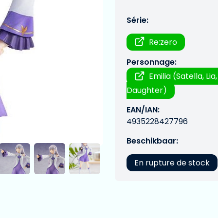
Série:
Re:zero
Personnage:
Emilia (Satella, Lia
Daughter)
EAN/IAN:
4935228427796
Beschikbaar:
En rupture de stock