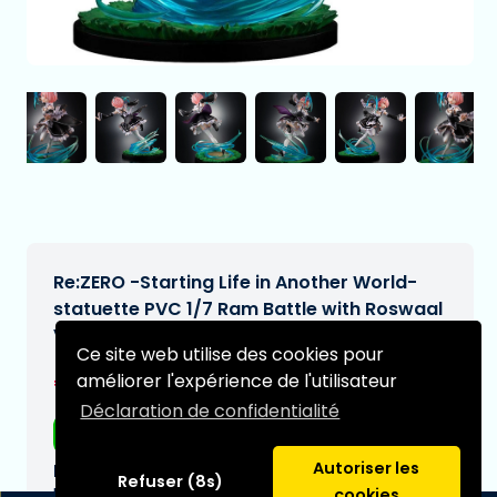
Re:ZERO -Starting Life in Another World-
statuette PVC 1/7 Ram Battle with Roswaal
Ver. 24 cm
Ce site web utilise des cookies pour
€219,95
améliorer l'expérience de l'utilisateur
[Sous réserve de modifications]
Déclaration de confidentialité
Livraison gratuite
Autoriser les
Date de livraison prévue:
Refuser (8s)
N/A
cookies