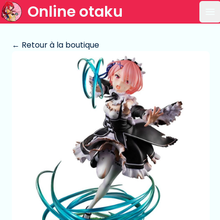
Online otaku
Ou
← Retour à la boutique