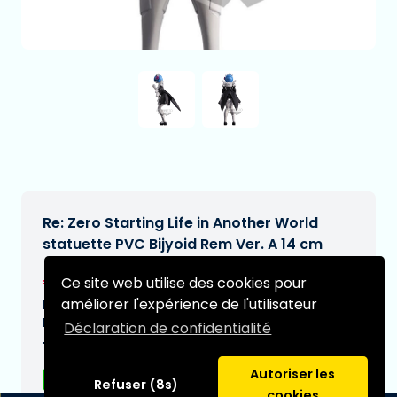
Re: Zero Starting Life in Another World
statuette PVC Bijyoid Rem Ver. A 14 cm
€32,11
Ce site web utilise des cookies pour
[Sous réserve de modifications]
améliorer l'expérience de l'utilisateur
Date de livraison prévue:
N/A
Déclaration de confidentialité
Type:
Autoriser les
Figurines d'anime
Refuser (8s)
cookies