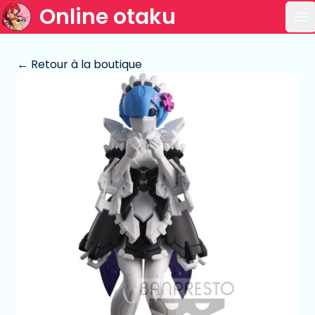
Online otaku
Ou
← Retour à la boutique