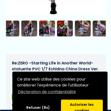
Re:ZERO -Starting Life in Another World-
statuette PVC 1/7 Echidna China Dress Ver.
28 cm
Ce site web utilise des cookies pour
€344,97
améliorer l'expérience de l'utilisateur
[Sous réserve de modifications]
Déclaration de confidentialité
Livraison gratuite
Autoriser les
Date de livraison prévue:
Refuser (8s)
N/A
cookies