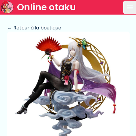
Online otaku
Ou
← Retour à la boutique