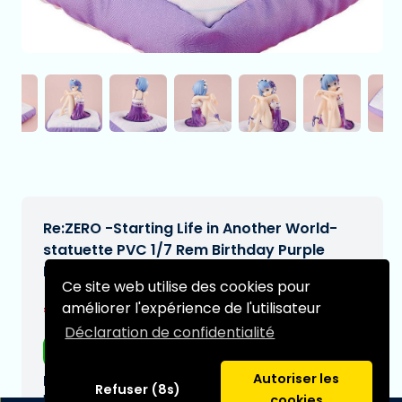
Re:ZERO -Starting Life in Another World-
statuette PVC 1/7 Rem Birthday Purple
Lingerie Ver. 12 cm
Ce site web utilise des cookies pour
€199,00
améliorer l'expérience de l'utilisateur
[Sous réserve de modifications]
Déclaration de confidentialité
Livraison gratuite
Autoriser les
Date de livraison prévue:
Refuser (8s)
N/A
cookies