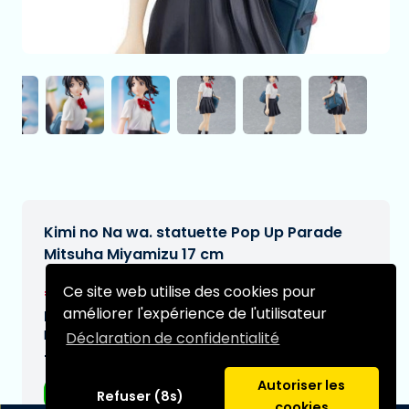
Kimi no Na wa. statuette Pop Up Parade
Mitsuha Miyamizu 17 cm
€42,95
Ce site web utilise des cookies pour
[Sous réserve de modifications]
améliorer l'expérience de l'utilisateur
Date de livraison prévue:
N/A
Déclaration de confidentialité
Type:
Autoriser les
Figurines d'anime
Refuser (8s)
cookies