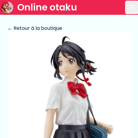
Online otaku
Ou
← Retour à la boutique