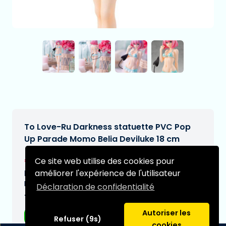
To Love-Ru Darkness statuette PVC Pop
Up Parade Momo Belia Deviluke 18 cm
€39,95
Ce site web utilise des cookies pour
[Sous réserve de modifications]
améliorer l'expérience de l'utilisateur
Date de livraison prévue:
N/A
Déclaration de confidentialité
Type:
Autoriser les
Figurines d'anime
Refuser (9s)
cookies