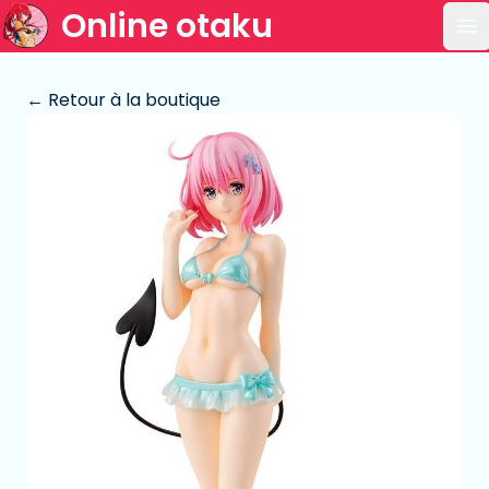
Online otaku
Ou
← Retour à la boutique