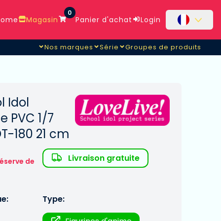
0
ome
Magasin
Panier d'achat
Login
Nos marques
Série
Groupes de produits
l Idol
te PVC 1/7
DT-180 21 cm
Livraison gratuite
réserve de
ue:
Type: