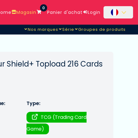
0
ome
Magasin
Panier d'achat
Login
Nos marques
Série
Groupes de produits
ur Shield+ Topload 216 Cards
ue:
Type:
TCG (Trading Card
Game)