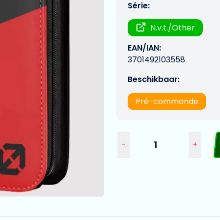
Série:
N.v.t./Other
EAN/IAN:
3701492103558
Beschikbaar:
Pré-commande
-
+