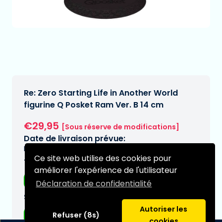
Re: Zero Starting Life in Another World
figurine Q Posket Ram Ver. B 14 cm
€29,95
[Sous réserve de modifications]
Date de livraison prévue:
N/A
Ce site web utilise des cookies pour
Type:
améliorer l'expérience de l'utilisateur
Figurines d'anime
Déclaration de confidentialité
Série:
Autoriser les
Re:zero
Refuser (8s)
cookies