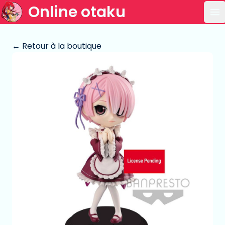
Online otaku
Ou
← Retour à la boutique