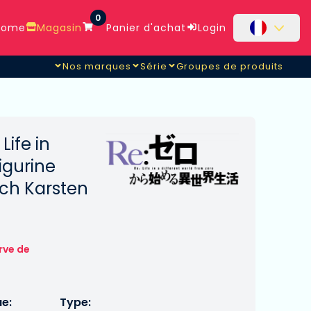
0
ome
Magasin
Panier d'achat
Login
Nos marques
Série
Groupes de produits
Life in
igurine
ch Karsten
rve de
ue:
Type: