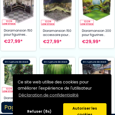
Dioramansion 150
Dioramansion 150
Dioramansion 200
pour figurines
accessoire pour
pour figurines
Nendoroid et
figurines
Nendoroid et
€27,99*
€27,99*
€29,99*
Figma Office
Nendoroid et
Figma Forest
Figma Outdoor
Hot Spring
En rupture de stock
En rupture de stock
En rupture de stock
Ce site web utilise des cookies pour
améliorer l'expérience de l'utilisateur
Dioramansion 200
Déclaration de confidentialité
pour figurines
Dioramansion 200
Dioramansion 150
Nendoroid et
pour figurines
pour figurines
€27,99*
Page 1/3
Figma Edo
Nendoroid et
Nendoroid et
€37,99*
€34,99*
Autoriser les
Figma Rose
Figma Bamboo
Refuser (8s)
cookies
Garden
Forest (Daytime)